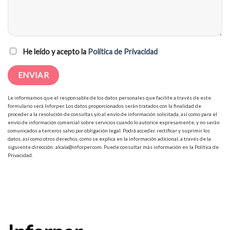
He leído y acepto la
Política de Privacidad
Le informamos que el responsable de los datos personales que facilite a través de este
formulario será Inforper. Los datos proporcionados serán tratados con la finalidad de
proceder a la resolución de consultas y/o al envío de información solicitada, así como para el
envío de información comercial sobre servicios cuando lo autorice expresamente, y no serán
comunicados a terceros salvo por obligación legal. Podrá acceder, rectificar y suprimir los
datos, así como otros derechos, como se explica en la información adicional, a través de la
siguiente dirección: alcala@inforper.com. Puede consultar más información en la Política de
Privacidad.