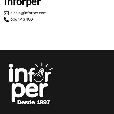
Inforper
alcala@inforper.com
606 943 400