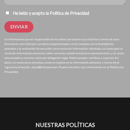
He leído y acepto la
Política de Privacidad
Le informamos que el responsable de los datos personales que facilite a través de este
formulario será Inforper. Los datos proporcionados serán tratados con la finalidad de
proceder a la resolución de consultas y/o al envío de información solicitada, así como para el
envío de información comercial sobre servicios cuando lo autorice expresamente, y no serán
comunicados a terceros salvo por obligación legal. Podrá acceder, rectificar y suprimir los
datos, así como otros derechos, como se explica en la información adicional, a través de la
siguiente dirección: alcala@inforper.com. Puede consultar más información en la Política de
Privacidad.
NUESTRAS POLÍTICAS